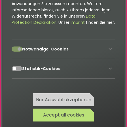
Anwendungen Sie zulassen möchten. Weitere
Antworten
Informationen hierzu, auch zu Ihrem jederzeitigen
Widerrufsrecht, finden Sie in unseren
Data
Automatische Ergebnisanzeige
: Feedback
Protection Declaration
. Unser
Imprint
finden Sie hier.
abhängig vom Ergebnis – inkl. Weiterleitung zur
nächsten Lerneinheit
Protokollierung & Export
: Antworten exportieren
accept
oder an das Lernteam senden
Notwendige-Cookies
Volle TYPO3-Kompatibilität
: In jedes Intranet oder
Lernportal integrierbar
accept
Statistik-Cookies
Deine Vorteile
Nur Auswahl akzeptieren
Lernerfolg direkt messbar
: Durch Punktesystem
und Auswertung sofort Feedback geben
Accept all cookies
Motivation durch Interaktivität
: Quiz-Elemente
sorgen für Abwechslung und Gamification