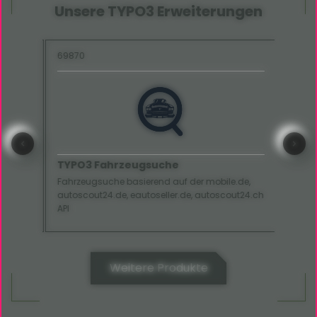
Unsere TYPO3 Erweiterungen
69870
8926
TYPO3 Fahrzeugsuche
TYP
Fahrzeugsuche basierend auf der mobile.de,
Stelle
autoscout24.de, eautoseller.de, autoscout24.ch
Deiner
API
Weitere Produkte