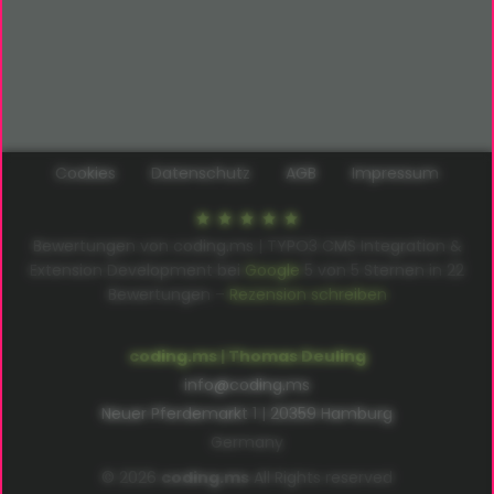
Cookies
Datenschutz
AGB
Impressum
Bewertungen von coding.ms | TYPO3 CMS Integration &
Extension Development bei
Google
5
von
5
Sternen in
22
Bewertungen –
Rezension schreiben
coding.ms | Thomas Deuling
info@coding.ms
Neuer Pferdemarkt 1 | 20359 Hamburg
Germany
© 2026
coding.ms
All Rights reserved