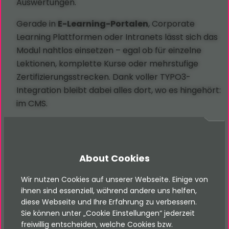
Auswertungen.
Gerade in
E-Learning-Portalen
, Corporate
Learning Plattformen oder Intranets lässt sich das
Modul nahtlos einsetzen – egal ob für einzelne
Lektionen, komplette Kurse oder mehrstufige
Zertifizierungsstrecken. Dank voller TYPO3-
Integration bleibt dabei alles dort, wo es hingehört:
im CMS.
So funktioniert’s
About Cookies
Wir nutzen Cookies auf unserer Webseite. Einige von
Quiz nach Lernkapiteln einfügen
: Ideal nach
ihnen sind essenziell, während andere uns helfen,
Videos, PDFs oder Textmodulen
diese Webseite und Ihre Erfahrung zu verbessern.
Sie können unter „Cookie Einstellungen“ jederzeit
Multiple Choice & Bewertungssystem
:
freiwillig entscheiden, welche Cookies bzw.
Punktevergabe, Mindestgrenzen oder freie