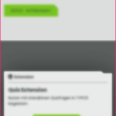
Jetzt entdecken!
Extension
Quiz Extension
Nutzer mit interaktiven Quizfragen in TYPO3
begeistern